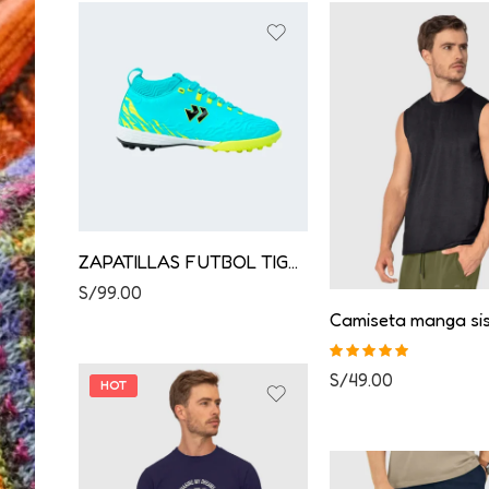
ZAPATILLAS FUTBOL TIGER JUVENIL
S/
99.00
Valorado con
S/
49.00
HOT
5.00
de 5