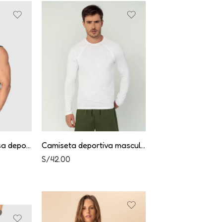
Camiseta manga sisa deportiva
Camiseta deportiva masculina manga larga
S/
42.00
S/
49.00