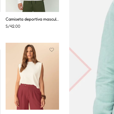
Camiseta deportiva masculina manga larga
S/
42.00
S/
49.00