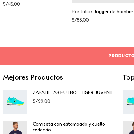
Valorado con
S/
45.00
5.00
de 5
Pantalón Jogger de hombre
S/
85.00
PRODUCTO
Mejores Productos
Top
ZAPATILLAS FUTBOL TIGER JUVENIL
S/
99.00
Camiseta con estampado y cuello
redondo