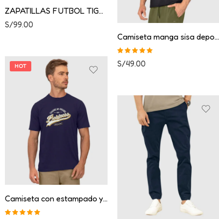
ZAPATILLAS FUTBOL TIGER JUVENIL
S/
99.00
Camiseta manga sisa deportiva
Valorado con
S/
49.00
HOT
5.00
de 5
Camiseta con estampado y cuello redondo