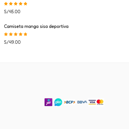
Valorado con
S/
45.00
5.00
de 5
Camiseta manga sisa deportiva
Valorado con
S/
49.00
5.00
de 5