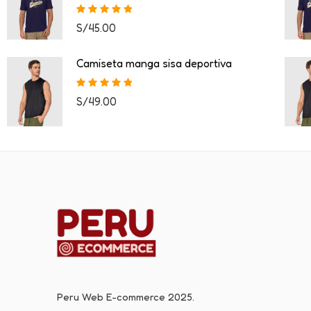
Valorado con
S/
45.00
5.00
de 5
Camiseta manga sisa deportiva
Valorado con
S/
49.00
5.00
de 5
Peru Web E-commerce 2025.